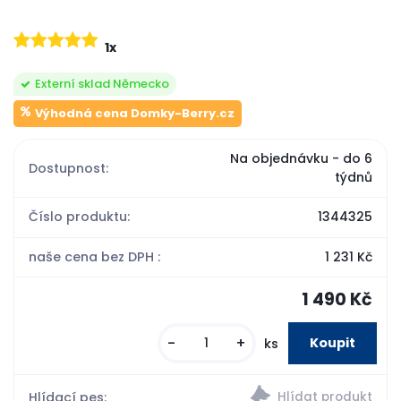
1x
Externí sklad Německo
Výhodná cena Domky-Berry.cz
Na objednávku - do 6
Dostupnost:
týdnů
Číslo produktu:
1344325
naše cena bez DPH :
1 231 Kč
1 490 Kč
-
+
ks
Hlídací pes: