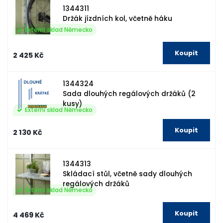
1344311
Držák jízdních kol, včetně háku
Externí sklad Německo
2 425 Kč
1344324
Sada dlouhých regálových držáků (2
kusy)
Externí sklad Německo
2 130 Kč
1344313
Skládací stůl, včetně sady dlouhých
regálových držáků
Externí sklad Německo
4 469 Kč