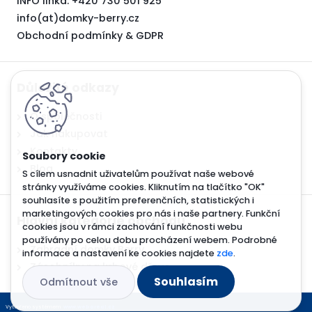
INFO linka: +420 730 501 925
info(at)domky-berry.cz
Obchodní podmínky
&
GDPR
Důležité odkazy
O společnosti
Jak nakupovat
Kontakty
Blog
S cílem usnadnit uživatelům používat naše webové
stránky využíváme cookies. Kliknutím na tlačítko "OK"
souhlasíte s použitím preferenčních, statistických i
marketingových cookies pro nás i naše partnery. Funkční
Hlavní kategorie obchodu
cookies jsou v rámci zachování funkčnosti webu
používány po celou dobu procházení webem. Podrobné
Zahradní domky Berry
informace a nastavení ke cookies najdete
zde
.
Zásobníky na krbové dřevo
Souhlasím
Odmítnout vše
Vytvořeno systémem
www.webareal.cz